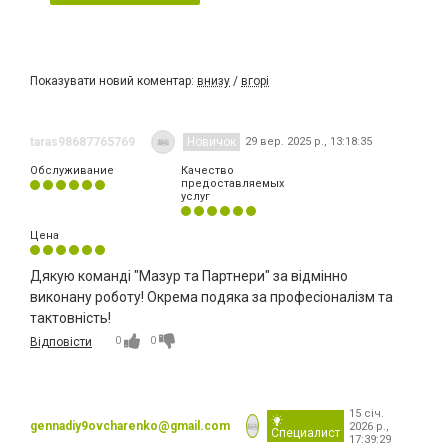
Показувати новий коментар:
внизу
/
вгорі
taras98687765769
Новичок
29 вер. 2025 р., 13:18:35
Обслуживание
Качество
предоставляемых
услуг
Цена
Дякую команді "Мазур та Партнери" за відмінно
виконану роботу! Окрема подяка за професіоналізм та
тактовність!
0
0
Відповісти
15 січ.
gennadiy9ovcharenko@gmail.com
2026 р.,
Специалист
17:39:29