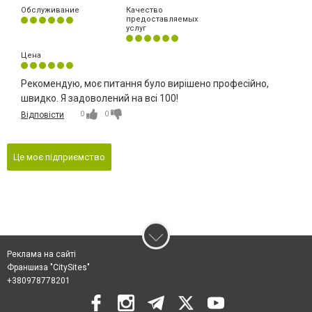
Обслуживание
Качество
предоставляемых
услуг
Цена
Рекомендую, моє питання було вирішено професійно,
швидко. Я задоволений на всі 100!
0
0
Відповісти
Це моє підприємство
Реклама на сайті
Франшиза "CitySites"
+380978778201