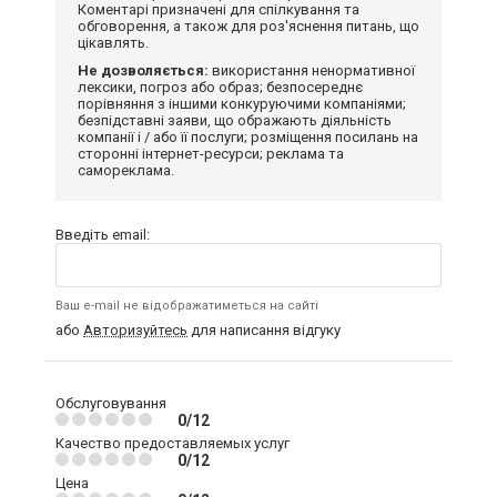
Коментарі призначені для спілкування та
обговорення, а також для роз'яснення питань, що
цікавлять.
Не дозволяється:
використання ненормативної
лексики, погроз або образ; безпосереднє
порівняння з іншими конкуруючими компаніями;
безпідставні заяви, що ображають діяльність
компанії і / або її послуги; розміщення посилань на
сторонні інтернет-ресурси; реклама та
самореклама.
Введіть email:
Ваш e-mail не відображатиметься на сайті
або
Авторизуйтесь
для написання відгуку
Обслуговування
0/12
Качество предоставляемых услуг
0/12
Цена